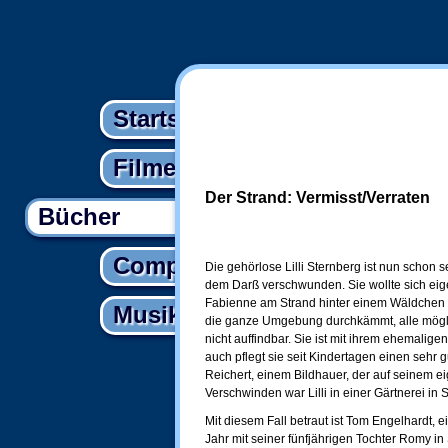
Startseite
Filme
Der Strand: Vermisst/Verraten
Bücher
Computer
Die gehörlose Lilli Sternberg ist nun schon se
dem Darß verschwunden. Sie wollte sich eige
Fabienne am Strand hinter einem Wäldchen tr
Musik
die ganze Umgebung durchkämmt, alle möglich
nicht auffindbar. Sie ist mit ihrem ehemali
auch pflegt sie seit Kindertagen einen sehr 
Reichert, einem Bildhauer, der auf seinem ei
Verschwinden war Lilli in einer Gärtnerei in Se
Mit diesem Fall betraut ist Tom Engelhardt, 
Jahr mit seiner fünfjährigen Tochter Romy in 