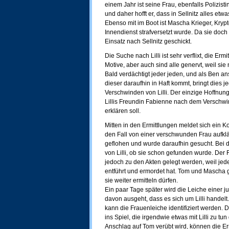
einem Jahr ist seine Frau, ebenfalls Polizi
und daher hofft er, dass in Sellnitz alles etwa
Ebenso mit im Boot ist Mascha Krieger, Kryp
Innendienst strafversetzt wurde. Da sie doch 
Einsatz nach Sellnitz geschickt.
Die Suche nach Lilli ist sehr verflixt, die E
Motive, aber auch sind alle genervt, weil sie 
Bald verdächtigt jeder jeden, und als Ben a
dieser daraufhin in Haft kommt, bringt dies
Verschwinden von Lilli. Der einzige Hoffnun
Lillis Freundin Fabienne nach dem Verschwi
erklären soll.
Mitten in den Ermittlungen meldet sich ein 
den Fall von einer verschwunden Frau aufklär
geflohen und wurde daraufhin gesucht. Bei 
von Lilli, ob sie schon gefunden wurde. Der F
jedoch zu den Akten gelegt werden, weil jede
entführt und ermordet hat. Tom und Mascha 
sie weiter ermitteln dürfen.
Ein paar Tage später wird die Leiche einer
davon ausgeht, dass es sich um Lilli handelt
kann die Frauenleiche identifiziert werden
ins Spiel, die irgendwie etwas mit Lilli zu t
Anschlag auf Tom verübt wird, können die Erm