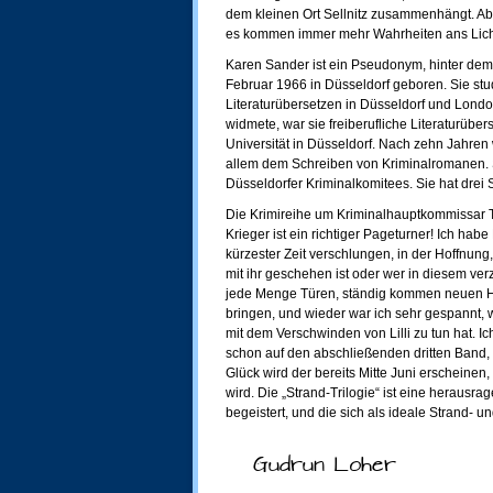
dem kleinen Ort Sellnitz zusammenhängt. Aber
es kommen immer mehr Wahrheiten ans Licht
Karen Sander ist ein Pseudonym, hinter dem
Februar 1966 in Düsseldorf geboren. Sie stu
Literaturübersetzen in Düsseldorf und Lond
widmete, war sie freiberufliche Literaturübe
Universität in Düsseldorf. Nach zehn Jahren
allem dem Schreiben von Kriminalromanen. S
Düsseldorfer Kriminalkomitees. Sie hat drei S
Die Krimireihe um Kriminalhauptkommissar 
Krieger ist ein richtiger Pageturner! Ich hab
kürzester Zeit verschlungen, in der Hoffnung,
mit ihr geschehen ist oder wer in diesem verzw
jede Menge Türen, ständig kommen neuen H
bringen, und wieder war ich sehr gespannt,
mit dem Verschwinden von Lilli zu tun hat. Ic
schon auf den abschließenden dritten Band, u
Glück wird der bereits Mitte Juni erscheinen,
wird. Die „Strand-Trilogie“ ist eine herausra
begeistert, und die sich als ideale Strand- u
Gudrun Loher