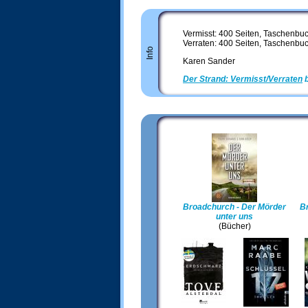
Vermisst: 400 Seiten, Taschenbuc
Verraten: 400 Seiten, Taschenbuc
Info
Karen Sander
Der Strand: Vermisst/Verraten
b
Broadchurch - Der Mörder
Br
unter uns
(Bücher)