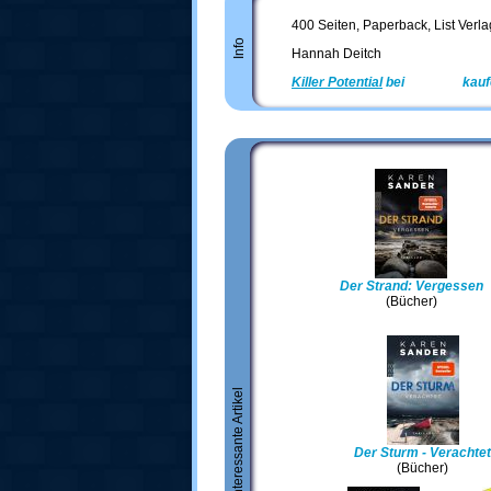
400 Seiten, Paperback, List Verla
Info
Hannah Deitch
Killer Potential
bei
Amazon
kauf
Der Strand: Vergessen
(Bücher)
Weitere interessante Artikel
Der Sturm - Verachtet
(Bücher)