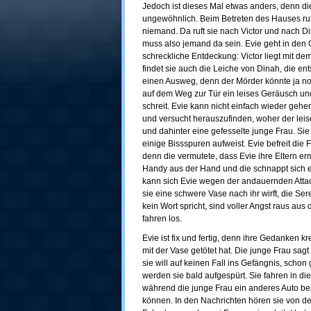
Jedoch ist dieses Mal etwas anders, denn die
ungewöhnlich. Beim Betreten des Hauses ruf
niemand. Da ruft sie nach Victor und nach Di
muss also jemand da sein. Evie geht in den 
schreckliche Entdeckung: Victor liegt mit de
findet sie auch die Leiche von Dinah, die ents
einen Ausweg, denn der Mörder könnte ja noc
auf dem Weg zur Tür ein leises Geräusch und 
schreit. Evie kann nicht einfach wieder gehe
und versucht herauszufinden, woher der leise
und dahinter eine gefesselte junge Frau. Sie
einige Bissspuren aufweist. Evie befreit die 
denn die vermutete, dass Evie ihre Eltern er
Handy aus der Hand und die schnappt sich ei
kann sich Evie wegen der andauernden Attac
sie eine schwere Vase nach ihr wirft, die Sere
kein Wort spricht, sind voller Angst raus a
fahren los.
Evie ist fix und fertig, denn ihre Gedanken 
mit der Vase getötet hat. Die junge Frau sagt
sie will auf keinen Fall ins Gefängnis, schon
werden sie bald aufgespürt. Sie fahren in di
während die junge Frau ein anderes Auto bes
können. In den Nachrichten hören sie von den