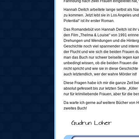
Fahndung nach zwei Frauen eingeleitet hat,
Hannah Deitch arbeitete lange selbst als Nac
zu kommen. Jetzt lebt sie in Los Angeles und a
Potential“ ist ihr erster Roman.
Das Romandebüt von Hannah Deitch ist ihr v
den Film „Thelma & Louise“ von 1991 erinnert
Drehungen und Wendungen und die Hinterg
Geschichte noch viel spannender und interes
der Flucht und wie sich die beiden Frauen d
man das Buch nur schwer beiseite legen kann
unbedingt wissen, ob die beiden Frauen die F
nicht spricht und wie sie in diese Geschichte
auch letztendlich, wer der wahre Mörder ist!
Diese Fragen habe ich mir die ganze Zeit be
absolut gefesselt bis zur letzten Seite. „Kille
nur für krimiliebende Frauen, aber für die be
Da warte ich gerne auf weitere Bücher von H
zweites Buch!
Gudrun Loher