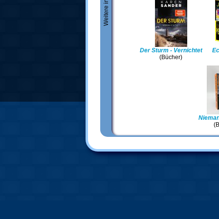
Der Sturm - Vernichtet
E
(Bücher)
Niemand
(