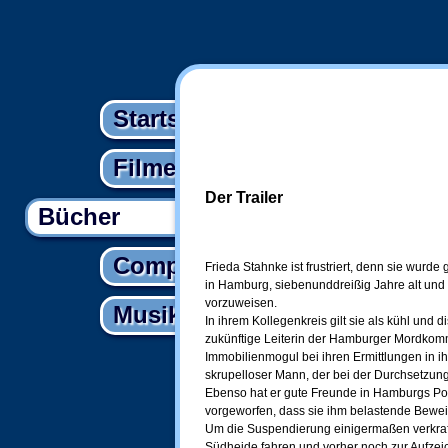
Startseite
Filme
Der Trailer
Bücher
Computer
Frieda Stahnke ist frustriert, denn sie wurd
in Hamburg, siebenunddreißig Jahre alt und
vorzuweisen.
Musik
In ihrem Kollegenkreis gilt sie als kühl und di
zukünftige Leiterin der Hamburger Mordkom
Immobilienmogul bei ihren Ermittlungen in ihr 
skrupelloser Mann, der bei der Durchsetzung
Ebenso hat er gute Freunde in Hamburgs Poli
vorgeworfen, dass sie ihm belastende Bewe
Um die Suspendierung einigermaßen verkraften
Südheide fahren und vorher noch zur Aufze