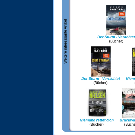
Weitere interessante Artikel
Der Sturm - Verachtet
(Bücher)
Der Sturm - Vernichtet
Niem
(Bücher)
Niemand rettet dich
Brackwa
(Bücher)
(Büche