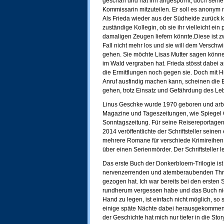
geschah und hat ihn angespornt, doch sein
Kommissarin mitzuteilen. Er soll es anonym
Als Frieda wieder aus der Südheide zurück ko
zuständige Kollegin, ob sie ihr vielleicht e
damaligen Zeugen liefern könnte.Diese ist zwa
Fall nicht mehr los und sie will dem Versch
gehen. Sie möchte Lisas Mutter sagen könne
im Wald vergraben hat. Frieda stösst dabei a
die Ermittlungen noch gegen sie. Doch mit 
Anruf ausfindig machen kann, scheinen die Er
gehen, trotz Einsatz und Gefährdung des Lebe
Linus Geschke wurde 1970 geboren und arbeite
Magazine und Tageszeitungen, wie Spiegel O
Sonntagszeitung. Für seine Reisereportagen
2014 veröffentlichte der Schriftsteller seine
mehrere Romane für verschiede Krimireihen ve
über einen Serienmörder. Der Schriftsteller le
Das erste Buch der Donkerbloem-Trilogie ist
nervenzerrenden und atemberaubenden Thrill
gezogen hat. Ich war bereits bei den ersten Sei
rundherum vergessen habe und das Buch ni
Hand zu legen, ist einfach nicht möglich, so
einige späte Nächte dabei herausgekommen
der Geschichte hat mich nur tiefer in die Sto