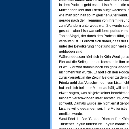
In dem Podcast geht es um Lisa Martin, die 
Mutter noch lebt und Frieda aufgewachsen is
wie man sich halt so im gleichen Alter kennt.
gerade nach der Trennung von ihrem Freund i
zum Wandern unterwegs war. Sie wurde sog
gesucht, aber Lisa war seitdem spurlos ver
Tobias Vogel, der durch den Podcast führt, is
verlaufen ist. Er erhofft sich dabei, dass de
unter der Bevölkerung findet und sich viellei
geblieben sind.
Währenddessen hört sich in Köln Wout gerade
Bier auf die Seite, denn es kommen in ihm 
er weiß, er war damals noch ein ganz andere
nicht mehr tun würde. Er hört sich den Podca
zurückversetzt in die Zeit in Belgien zu d
Frieda geht das Verschwinden von Lisa nicht 
hat und sich bei ihrer Mutter aufhält, will sie
etwas sagen, was bis jetzt keiner beachtet od
mit dem Verschwinden ihrer Tochter um, ob
schwebt. Damals wurde sie nicht ernst gen
Lisa freiwillig gegangen sei. Ihre Mutter ist
ermittelt wurde.
Wout führt die Bar "Golden Diamond" in Köl
Türsteher Tayfun unterstützt. Tayfun konnte