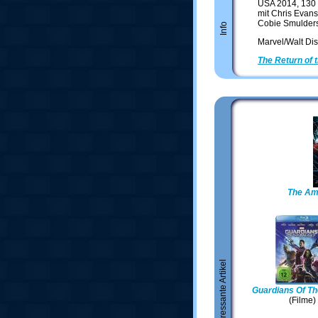
USA 2014, 130
mit Chris Evans
Cobie Smulder
Info
Marvel/Walt Di
The Return of 
The Am
Weitere interessante Artikel
Guardians Of Th
(Filme)