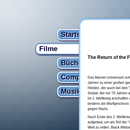
Startseite
Filme
The Return of the F
Bücher
Computer
Das Marvel-Universum schei
Jahren zu einer großen g
Helden, der auch bei den "A
Musik
Soldat, der vor 70 Jahren
im 2. Weltkrieg erschaffen
bestens als Wurfgeschoss ei
gegen Nazis.
Nach Ende des 2. Weltkrie
aufgetaut, um als Teil der
Welt zu retten. Black Wido