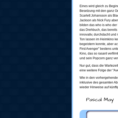
Eines wird gleich zu Begin
Besetzung mit den ganz Gr
Scarlett Johansson als Bl
Jackson als Nick Fury abe
bilden das who is who der
das Drehbuch, das bereits 
innovativ, durchdacht und 
Ton lassen im Heimkino ke
begeistern konnte, aber ac
First Avenger" bestens unt
Kino, das so rasant verfil
und sein Popcorn ganz ver
Nur gut, dass die Wartezei
eine weitere Folge der "A
Wie in den vorhergehenden 
inklusive des gesamten A
wieder Hinweise auf künft
Pascal May