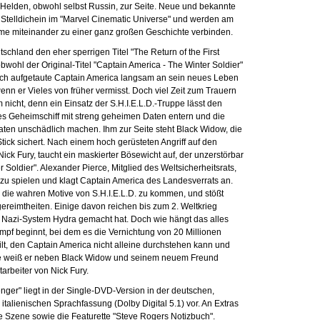
Helden, obwohl selbst Russin, zur Seite. Neue und bekannte
 Stelldichein im "Marvel Cinematic Universe" und werden am
me miteinander zu einer ganz großen Geschichte verbinden.
tschland den eher sperrigen Titel "The Return of the First
ohl der Original-Titel "Captain America - The Winter Soldier"
risch aufgetaute Captain America langsam an sein neues Leben
enn er Vieles von früher vermisst. Doch viel Zeit zum Trauern
nicht, denn ein Einsatz der S.H.I.E.L.D.-Truppe lässt den
s Geheimschiff mit streng geheimen Daten entern und die
aten unschädlich machen. Ihm zur Seite steht Black Widow, die
ick sichert. Nach einem hoch gerüsteten Angriff auf den
Nick Fury, taucht ein maskierter Bösewicht auf, der unzerstörbar
er Soldier". Alexander Pierce, Mitglied des Weltsicherheitsrats,
 zu spielen und klagt Captain America des Landesverrats an.
r die wahren Motive von S.H.I.E.L.D. zu kommen, und stößt
gereimtheiten. Einige davon reichen bis zum 2. Weltkrieg
s Nazi-System Hydra gemacht hat. Doch wie hängt das alles
f beginnt, bei dem es die Vernichtung von 20 Millionen
lt, den Captain America nicht alleine durchstehen kann und
te weiß er neben Black Widow und seinem neuem Freund
arbeiter von Nick Fury.
enger" liegt in der Single-DVD-Version in der deutschen,
italienischen Sprachfassung (Dolby Digital 5.1) vor. An Extras
he Szene sowie die Featurette "Steve Rogers Notizbuch".