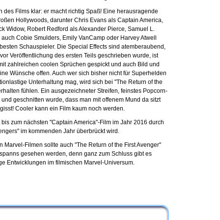
n des Films klar: er macht richtig Spaß! Eine herausragende
oßen Hollywoods, darunter Chris Evans als Captain America,
ack Widow, Robert Redford als Alexander Pierce, Samuel L.
r auch Cobie Smulders, Emily VanCamp oder Harvey Atwell
 besten Schauspieler. Die Special Effects sind atemberaubend,
vor Veröffentlichung des ersten Teils geschrieben wurde, ist
mit zahlreichen coolen Sprüchen gespickt und auch Bild und
ine Wünsche offen. Auch wer sich bisher nicht für Superhelden
tionlastige Unterhaltung mag, wird sich bei "The Return of the
erhalten fühlen. Ein ausgezeichneter Streifen, feinstes Popcorn-
mt und geschnitten wurde, dass man mit offenem Mund da sitzt
gisst! Cooler kann ein Film kaum noch werden.
t bis zum nächsten "Captain America"-Film im Jahr 2016 durch
vengers" im kommenden Jahr überbrückt wird.
Marvel-Filmen sollte auch "The Return of the First Avenger"
bspanns gesehen werden, denn ganz zum Schluss gibt es
ige Entwicklungen im filmischen Marvel-Universum.