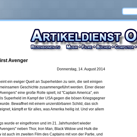
irst Avenger
Donnerstag, 14. August 2014
nt ein ewiger Quell an Superhelden zu sein, die seit einigen
emeinsamen Geschichte zusammengeführt werden. Einer dieser
vengers" eine große Rolle spielt, ist "Captain America", ein
 als Superheld im Kampf der USA gegen die bösen Kriegsgegner
 wurde. Bewaffnet mit einem unzerstörbaren Schild, das sich
gnet, kämpft er für alles, was Amerika heilig ist. Und vor allem
gs wurde er eingefroren und im 21. Jahrhundert wieder
 "Avengers" neben Thor, Iron Man, Black Widow und Hulk die
w ist auch im zweiten Film des Captains mit von der Partie, und