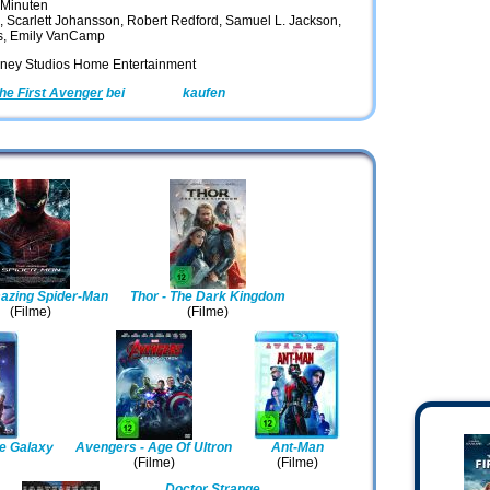
 Minuten
, Scarlett Johansson, Robert Redford, Samuel L. Jackson,
s, Emily VanCamp
sney Studios Home Entertainment
the First Avenger
bei
Amazon
kaufen
azing Spider-Man
Thor - The Dark Kingdom
(Filme)
(Filme)
e Galaxy
Avengers - Age Of Ultron
Ant-Man
(Filme)
(Filme)
Doctor Strange