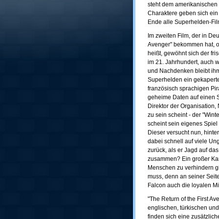
steht dem amerikanischen 
Charaktere geben sich ein
Ende alle Superhelden-Fil
Im zweiten Film, der in Deu
Avenger" bekommen hat, obw
heißt, gewöhnt sich der f
im 21. Jahrhundert, auch w
und Nachdenken bleibt ihm 
Superhelden ein gekaperte
französisch sprachigen Pir
geheime Daten auf einen St
Direktor der Organisation, 
zu sein scheint - der "Wint
scheint sein eigenes Spiel
Dieser versucht nun, hinte
dabei schnell auf viele Un
zurück, als er Jagd auf da
zusammen? Ein großer Kamp
Menschen zu verhindern gi
muss, denn an seiner Sei
Falcon auch die loyalen Mit
"The Return of the First Av
englischen, türkischen und 
finden sich eine zusätzlic