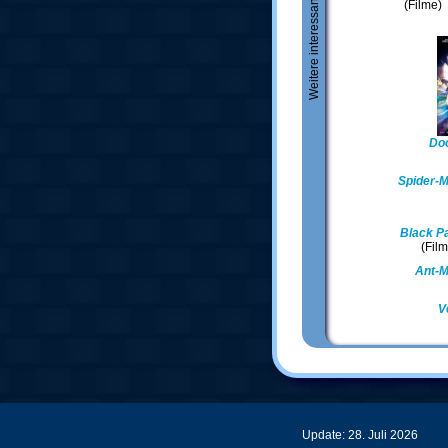
Weitere interessante Artikel
(Filme)
Doc
Spider-
Black P
(Fil
Ant-M
V
Update: 28. Juli 2026