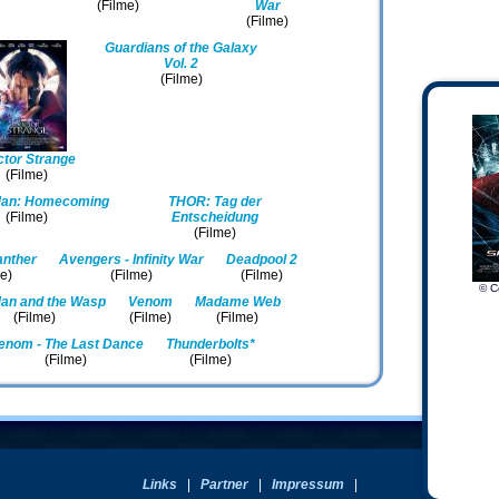
(Filme)
War
(Filme)
Guardians of the Galaxy
Vol. 2
(Filme)
tor Strange
(Filme)
Man: Homecoming
THOR: Tag der
(Filme)
Entscheidung
(Filme)
anther
Avengers - Infinity War
Deadpool 2
me)
(Filme)
(Filme)
© C
an and the Wasp
Venom
Madame Web
(Filme)
(Filme)
(Filme)
enom - The Last Dance
Thunderbolts*
(Filme)
(Filme)
Links
|
Partner
|
Impressum
|