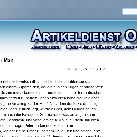
er-Man
Dienstag, 26. Juni 2012
nehmlich wirtschaftlich – schlecht oder fühlen sie sich
nach einem Superhelden, der die aus den Fugen geratene Welt
. So zumindest könnte eine Theorie lauten, die die zahlreichen
ics derzeit zu neuem Leben erwecken lässt. Neu in dieser
t „The Amazing Spider-Man“. Nachdem der letzte dreiteilige
nige Jahre zurück liegt, wurde es Zeit, dem Helden neues
dem auch die Facebook-Generation etwas anfangen kann.
ete Geschichte und vor allem neue visuelle Effekte mussten
 den Teenager Peter Parker neu zu erzählen.
, wie der kleine Peter zu seinem Onkel Ben und seiner Tante
ltern passiert ist und wie die Verbindung zum Forschungslabor