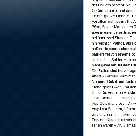
der OsCorp besteht. Neu i
OsCorp arbeitet und deren 
Peter’s großer Liebe M. J.
Vor allem geht es in „Th
Böse, Spider-Man gegen R
aber in einer derart frisc
bei über zwei Stunden Film
hin reichlich Pathos, als
helfen: da sperrt schon ma
barrierefrei von einem Ho
stellen fest „Spider-Man n
mehr gewesen, tut dem Fi
Die Rollen sind hervorrag
Andrew Garfield, dem man
Maguire. Onkel und Tante 
Stone spielt Gwen und den
Ifans. Die visuellen Effek
ist auf keinen Fall zu empf
Pop-Outs grandioser. Da wi
Angst vor Spinnen, Höhen o
wird in diesem Film kein 
Popcorn-Kino mit umwerfen
sehen waren – „truly amazi