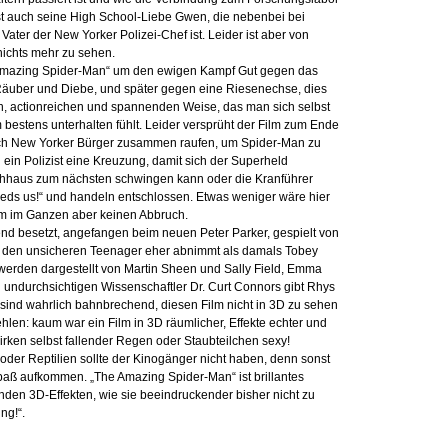
st auch seine High School-Liebe Gwen, die nebenbei bei
Vater der New Yorker Polizei-Chef ist. Leider ist aber von
 nichts mehr zu sehen.
e Amazing Spider-Man“ um den ewigen Kampf Gut gegen das
äuber und Diebe, und später gegen eine Riesenechse, dies
hen, actionreichen und spannenden Weise, das man sich selbst
 bestens unterhalten fühlt. Leider versprüht der Film zum Ende
 sich New Yorker Bürger zusammen raufen, um Spider-Man zu
l ein Polizist eine Kreuzung, damit sich der Superheld
chhaus zum nächsten schwingen kann oder die Kranführer
eeds us!“ und handeln entschlossen. Etwas weniger wäre hier
lm im Ganzen aber keinen Abbruch.
end besetzt, angefangen beim neuen Peter Parker, gespielt von
 den unsicheren Teenager eher abnimmt als damals Tobey
werden dargestellt von Martin Sheen und Sally Field, Emma
 undurchsichtigen Wissenschaftler Dr. Curt Connors gibt Rhys
te sind wahrlich bahnbrechend, diesen Film nicht in 3D zu sehen
ehlen: kaum war ein Film in 3D räumlicher, Effekte echter und
rken selbst fallender Regen oder Staubteilchen sexy!
der Reptilien sollte der Kinogänger nicht haben, denn sonst
Spaß aufkommen. „The Amazing Spider-Man“ ist brillantes
den 3D-Effekten, wie sie beeindruckender bisher nicht zu
ng!“.