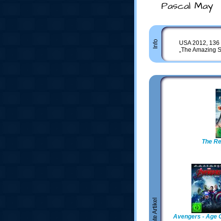
Pascal May
Info
USA 2012, 136 
„The Amazing S
The Ret
Avengers - Age O