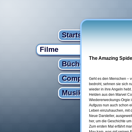
Startseite
Filme
The Amazing Spid
Bücher
Computer
Geht es den Menschen – vor
bedroht, sehnen sie sich 
wieder in ihre Angeln hebt
Musik
Helden aus den Marvel Com
Wiedererweckungs-Orgie is
Aufguss nun auch schon ei
Leben einzuhauchen, mit 
Neue Darsteller, ausgeweit
her, um die Geschichte um
Zum ersten Mal erfährt man
May kam, was mit seinen E