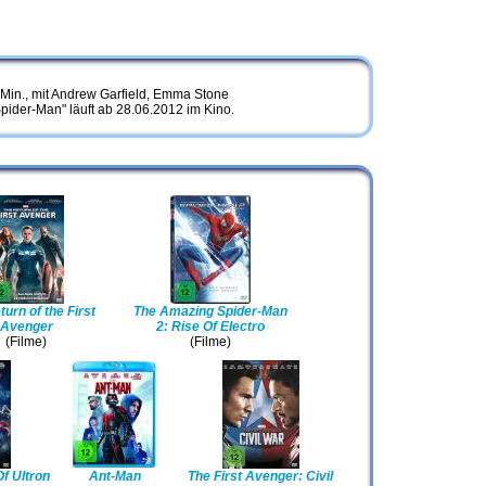
Min., mit Andrew Garfield, Emma Stone
pider-Man" läuft ab 28.06.2012 im Kino.
urn of the First
The Amazing Spider-Man
Avenger
2: Rise Of Electro
(Filme)
(Filme)
f Ultron
Ant-Man
The First Avenger: Civil