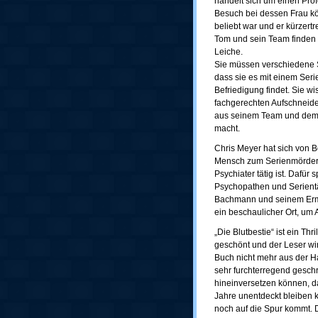
handelt sich um einen Profe
Besuch bei dessen Frau kön
beliebt war und er kürzert
Tom und sein Team finden
Leiche.
Sie müssen verschiedene S
dass sie es mit einem Ser
Befriedigung findet. Sie w
fachgerechten Aufschneide
aus seinem Team und dem Z
macht.
Chris Meyer hat sich von B
Mensch zum Serienmörder w
Psychiater tätig ist. Dafür
Psychopathen und Serientät
Bachmann und seinem Ermit
ein beschaulicher Ort, um 
„Die Blutbestie“ ist ein Thr
geschönt und der Leser wird
Buch nicht mehr aus der H
sehr furchterregend geschr
hineinversetzen können, da
Jahre unentdeckt bleiben
noch auf die Spur kommt. D