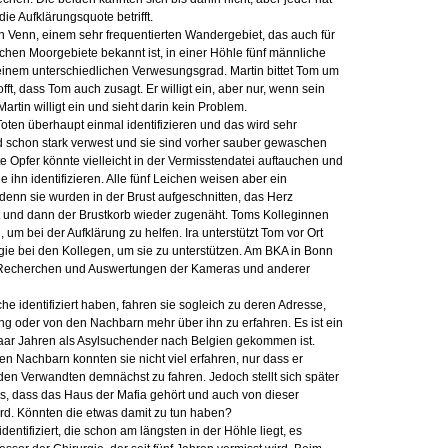
ie Aufklärungsquote betrifft.
 Venn, einem sehr frequentierten Wandergebiet, das auch für
ichen Moorgebiete bekannt ist, in einer Höhle fünf männliche
 einem unterschiedlichen Verwesungsgrad. Martin bittet Tom um
ft, dass Tom auch zusagt. Er willigt ein, aber nur, wenn sein
in willigt ein und sieht darin kein Problem.
Toten überhaupt einmal identifizieren und das wird sehr
nd schon stark verwest und sie sind vorher sauber gewaschen
 Opfer könnte vielleicht in der Vermisstendatei auftauchen und
ihn identifizieren. Alle fünf Leichen weisen aber ein
denn sie wurden in der Brust aufgeschnitten, das Herz
t und dann der Brustkorb wieder zugenäht. Toms Kolleginnen
um bei der Aufklärung zu helfen. Ira unterstützt Tom vor Ort
ogie bei den Kollegen, um sie zu unterstützen. Am BKA in Bonn
en Recherchen und Auswertungen der Kameras und anderer
he identifiziert haben, fahren sie sogleich zu deren Adresse,
ng oder von den Nachbarn mehr über ihn zu erfahren. Es ist ein
paar Jahren als Asylsuchender nach Belgien gekommen ist.
n Nachbarn konnten sie nicht viel erfahren, nur dass er
den Verwandten demnächst zu fahren. Jedoch stellt sich später
, dass das Haus der Mafia gehört und auch von dieser
d. Könnten die etwas damit zu tun haben?
dentifiziert, die schon am längsten in der Höhle liegt, es