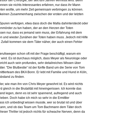
ssor der Chirurgie, der seit fünf Jahren vermisst wird. Beim
nen sie nichts Interessantes erfahren, nur dass ihr Mann
reten wollte, um mehr Zeit gemeinsam verbringen zu können.
 keinen Zusammenhang zwischen der ersten und der letzten
puren verfolgen, etwa dass doch die Mafia dahintersteckt oder
ienmörder zu tun haben, der an den Herzen der Toten
issen nur, dass es jemand sein muss, der Erfahrung mit dem
n und wieder Zunähen der Toten haben muss. Jedoch mit Hilfe
ufall kommen sie dem Täter näher, der auch einen Fehler
erufswegen schon oft mit der Frage beschäftigt, warum ein
ird. Es ist durchaus möglich, dass Meyer als Neurologe oder
 spricht auch sein profundes, sehr detailreiches Wissen über
er. "Die Blutbestie“ ist der fünfte Band um die Serie von Tom
tlerteam des BKA Bonn. Er lebt mit Familie und Hund in Köln,
Abstand zu finden.
iller, wie man ihn von Chris Meyer gewohnt ist. Es wird nichts
 gleich in die Brutalität mit hineingerissen. Ich konnte das
and legen, denn es ist sehr spannend, aufregend und auch
ieben. Doch habe ich mich so sehr in die Ermittler
ss ich unbedingt wissen musste, wer so brutal ist und über
 kann, und ob das Team um Tom Bachmann dem Täter doch
ieser Thriller ist jedoch nichts für schwache Nerven, denn da