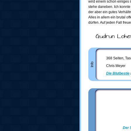
wird einem schon einiges se
stehe daneben. Ich konnte
der aber ein gutes Verhält
Alles in allem ein brutal o
dürfen. Auf jeden Fall fre
Gudrun Lohe
368 Seiten, Tas
Info
Chris Meyer
Die Blutbestie
Der 