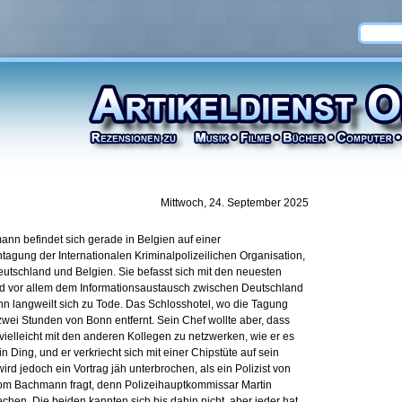
Mittwoch, 24. September 2025
nn befindet sich gerade in Belgien auf einer
agung der Internationalen Kriminalpolizeilichen Organisation,
eutschland und Belgien. Sie befasst sich mit den neuesten
nd vor allem dem Informationsaustausch zwischen Deutschland
 langweilt sich zu Tode. Das Schlosshotel, wo die Tagung
p zwei Stunden von Bonn entfernt. Sein Chef wollte aber, dass
vielleicht mit den anderen Kollegen zu netzwerken, wie er es
in Ding, und er verkriecht sich mit einer Chipstüte auf sein
rd jedoch ein Vortrag jäh unterbrochen, als ein Polizist von
om Bachmann fragt, denn Polizeihauptkommissar Martin
hen. Die beiden kannten sich bis dahin nicht, aber jeder hat