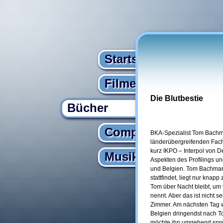
Startseite
Filme
Die Blutbestie
Bücher
Computer
BKA-Spezialist Tom Bachma
länderübergreifenden Facht
kurz IKPO – Interpol von D
Musik
Aspekten des Profilings u
und Belgien. Tom Bachmann
stattfindet, liegt nur knap
Tom über Nacht bleibt, um 
nennt. Aber das ist nicht se
Zimmer. Am nächsten Tag wi
Belgien dringendst nach T
möchte ihn umgehend sprec