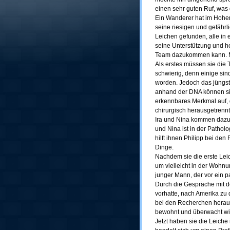
einen sehr guten Ruf, was d
Ein Wanderer hat im Hohen
seine riesigen und gefährl
Leichen gefunden, alle in
seine Unterstützung und hof
Team dazukommen kann. Mart
Als erstes müssen sie die 
schwierig, denn einige si
worden. Jedoch das jüngste
anhand der DNA können sie 
erkennbares Merkmal auf, 
chirurgisch herausgetrenn
Ira und Nina kommen dazu, 
und Nina ist in der Pathol
hilft ihnen Philipp bei d
Dinge.
Nachdem sie die erste Leic
um vielleicht in der Wohnu
junger Mann, der vor ein 
Durch die Gespräche mit de
vorhatte, nach Amerika zu 
bei den Recherchen heraus
bewohnt und überwacht wir
Jetzt haben sie die Leiche i