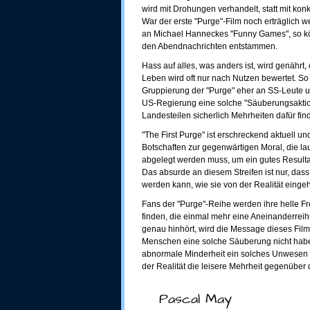
wird mit Drohungen verhandelt, statt mit kon
War der erste "Purge"-Film noch erträglich we
an Michael Hanneckes "Funny Games", so könn
den Abendnachrichten entstammen.
Hass auf alles, was anders ist, wird genährt,
Leben wird oft nur nach Nutzen bewertet. So 
Gruppierung der "Purge" eher an SS-Leute un
US-Regierung eine solche "Säuberungsaktio
Landesteilen sicherlich Mehrheiten dafür fin
"The First Purge" ist erschreckend aktuell u
Botschaften zur gegenwärtigen Moral, die lau
abgelegt werden muss, um ein gutes Result
Das absurde an diesem Streifen ist nur, das
werden kann, wie sie von der Realität eingeh
Fans der "Purge"-Reihe werden ihre helle F
finden, die einmal mehr eine Aneinanderre
genau hinhört, wird die Message dieses Film
Menschen eine solche Säuberung nicht habe
abnormale Minderheit ein solches Unwesen g
der Realität die leisere Mehrheit gegenüber
Pascal May