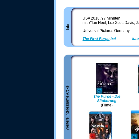
USA 2018, 97 Minuten
mit Y’lan Noel, Lex Scott Davis,
Info
Universal Pictures Germany
The First Purge
bei
Amazon
kau
Weitere interessante Artikel
The Purge - Die
Säuberung
(Filme)