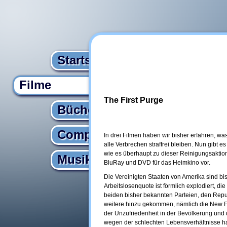
Startseite
Filme
The First Purge
Bücher
Computer
In drei Filmen haben wir bisher erfahren, was
alle Verbrechen straffrei bleiben. Nun gibt e
wie es überhaupt zu dieser Reinigungsaktion
Musik
BluRay und DVD für das Heimkino vor.
Die Vereinigten Staaten von Amerika sind bi
Arbeitslosenquote ist förmlich explodiert, di
beiden bisher bekannten Parteien, den Repu
weitere hinzu gekommen, nämlich die New F
der Unzufriedenheit in der Bevölkerung und 
wegen der schlechten Lebensverhältnisse h