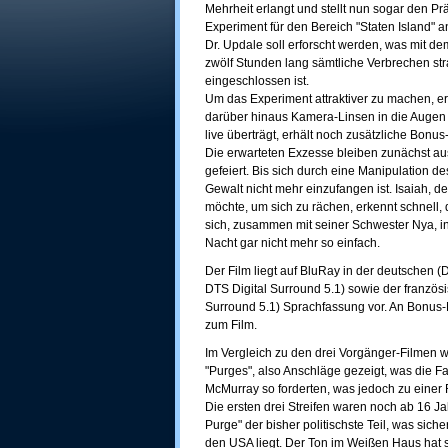
Mehrheit erlangt und stellt nun sogar den Pr
Experiment für den Bereich "Staten Island" 
Dr. Updale soll erforscht werden, was mit d
zwölf Stunden lang sämtliche Verbrechen straf
eingeschlossen ist.
Um das Experiment attraktiver zu machen, er
darüber hinaus Kamera-Linsen in die Augen
live überträgt, erhält noch zusätzliche Bonu
Die erwarteten Exzesse bleiben zunächst aus
gefeiert. Bis sich durch eine Manipulation d
Gewalt nicht mehr einzufangen ist. Isaiah, d
möchte, um sich zu rächen, erkennt schnell,
sich, zusammen mit seiner Schwester Nya, in 
Nacht gar nicht mehr so einfach.
Der Film liegt auf BluRay in der deutschen 
DTS Digital Surround 5.1) sowie der französi
Surround 5.1) Sprachfassung vor. An Bonus-Ma
zum Film.
Im Vergleich zu den drei Vorgänger-Filmen w
"Purges", also Anschläge gezeigt, was die 
McMurray so forderten, was jedoch zu einer 
Die ersten drei Streifen waren noch ab 16 Ja
Purge" der bisher politischste Teil, was siche
den USA liegt. Der Ton im Weißen Haus hat si