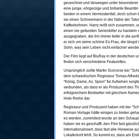
gezeichnet und deswegen unter besonderer 
eine junge, ehrgeizige und brillante Beamtin 
beiden in einem Vermisstenfall, doch schon b
sie einen Schneemann in der Nähe der Tator
Kaffeebohnen. Harry reißt sich zusammen, u
einen nie gefassten Serienkiller zu handeln 
ausgegraben, die ihn immer tiefer in die pe
er sich um seine schöne Ex-Frau, die längst
Sohn, was sein Leben nicht einfacher werden
Der Film liegt auf BluRay in der deutschen 
finden sich verschiedene Featurettes.
Ursprünglich sollte Martin Scorcese bei "Sc
dem schwedischen Regisseur Tomas Alfredson
"König, Dame, As, Spion" für Aufsehen sorgt
verbunden, als dass er als Produzent des Thri
erfolgreichem Bestseller mit gleichem Namen,
Hole-Reihe dar.
Regisseur und Produzent haben mit der "Sch
Roman-Vorlage hätte einiges zu bieten geha
es werden, zumindest wurde an den Schaupl
haben sie es geschafft, den Film fast gänzl
internationalisiert, dass fast alle Hinweise 
Lokalkolorit fehlt. So kommt es, dass am E