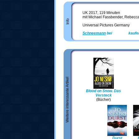
UK 2017, 119 Minuten
mit Michael Fassbender, Rebecca
Info
Universal Pictures Germany
Schneemann
bei
Amazon
kaufe
Weitere interessante Artikel
Blood on Snow. Das
Versteck
(Bücher)
Durst