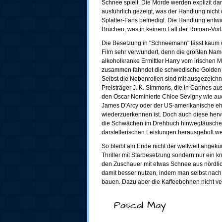
Schnee spielt. Die Morde werden explizit dar
ausführlich gezeigt, was der Handlung nicht
Splatter-Fans befriedigt. Die Handlung entwick
Brüchen, was in keinem Fall der Roman-Vorl
Die Besetzung in "Schneemann" lässt kaum 
Film sehr verwundert, denn die größten Name
alkoholkranke Ermittler Harry vom irischen 
zusammen fahndet die schwedische Golden
Selbst die Nebenrollen sind mit ausgezeichn
Preisträger J. K. Simmons, die in Cannes au
den Oscar Nominierte Chloe Sevigny wie auc
James D'Arcy oder der US-amerikanische eh
wiederzuerkennen ist. Doch auch diese herv
die Schwächen im Drehbuch hinwegtäusche
darstellerischen Leistungen herausgeholt w
So bleibt am Ende nicht der weltweit angekü
Thriller mit Starbesetzung sondern nur ein 
den Zuschauer mit etwas Schnee aus nördli
damit besser nutzen, indem man selbst nac
bauen. Dazu aber die Kaffeebohnen nicht v
Pascal May