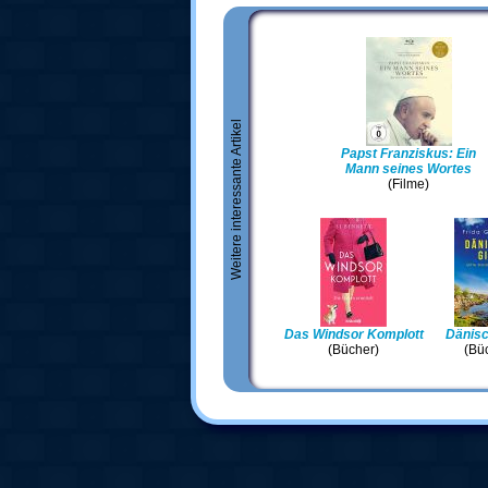
Weitere interessante Artikel
Papst Franziskus: Ein
Mann seines Wortes
(Filme)
Das Windsor Komplott
Dänisc
(Bücher)
(Bü