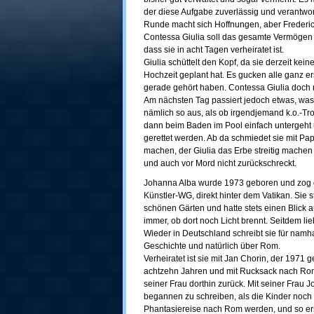
der diese Aufgabe zuverlässig und verantwo
Runde macht sich Hoffnungen, aber Frederic
Contessa Giulia soll das gesamte Vermögen 
dass sie in acht Tagen verheiratet ist.
Giulia schüttelt den Kopf, da sie derzeit kei
Hochzeit geplant hat. Es gucken alle ganz er
gerade gehört haben. Contessa Giulia doch n
Am nächsten Tag passiert jedoch etwas, was a
nämlich so aus, als ob irgendjemand k.o.-Trop
dann beim Baden im Pool einfach untergeht u
gerettet werden. Ab da schmiedet sie mit Pap
machen, der Giulia das Erbe streitig machen w
und auch vor Mord nicht zurückschreckt.
Johanna Alba wurde 1973 geboren und zog d
Künstler-WG, direkt hinter dem Vatikan. Sie s
schönen Gärten und hatte stets einen Blick 
immer, ob dort noch Licht brennt. Seitdem li
Wieder in Deutschland schreibt sie für namh
Geschichte und natürlich über Rom.
Verheiratet ist sie mit Jan Chorin, der 1971
achtzehn Jahren und mit Rucksack nach Ro
seiner Frau dorthin zurück. Mit seiner Frau 
begannen zu schreiben, als die Kinder noch 
Phantasiereise nach Rom werden, und so ers