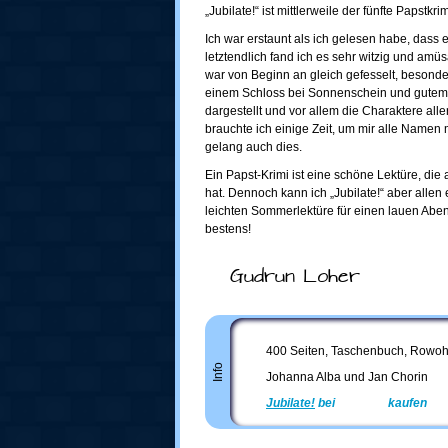
„Jubilate!“ ist mittlerweile der fünfte Papstkrim
Ich war erstaunt als ich gelesen habe, dass 
letztendlich fand ich es sehr witzig und amüs
war von Beginn an gleich gefesselt, besonder
einem Schloss bei Sonnenschein und gutem E
dargestellt und vor allem die Charaktere all
brauchte ich einige Zeit, um mir alle Namen
gelang auch dies.
Ein Papst-Krimi ist eine schöne Lektüre, die 
hat. Dennoch kann ich „Jubilate!“ aber allen
leichten Sommerlektüre für einen lauen Abe
bestens!
Gudrun Loher
400 Seiten, Taschenbuch, Rowohl
Info
Johanna Alba und Jan Chorin
Jubilate!
bei
Amazon
kaufen