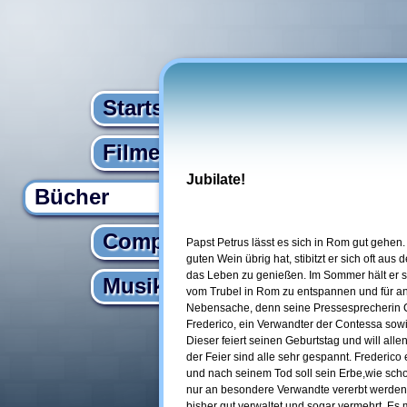
Startseite
Filme
Jubilate!
Bücher
Computer
Papst Petrus lässt es sich in Rom gut gehen.
guten Wein übrig hat, stibitzt er sich oft au
das Leben zu genießen. Im Sommer hält er si
Musik
vom Trubel in Rom zu entspannen und für an
Nebensache, denn seine Pressesprecherin Co
Frederico, ein Verwandter der Contessa sowi
Dieser feiert seinen Geburtstag und will all
der Feier sind alle sehr gespannt. Frederico 
und nach seinem Tod soll sein Erbe,wie schon
nur an besondere Verwandte vererbt werden
bisher gut verwaltet und sogar vermehrt. E