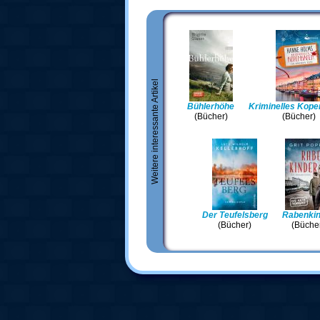
Weitere interessante Artikel
Bühlerhöhe
Kriminelles Kop
(Bücher)
(Bücher)
Der Teufelsberg
Rabenkin
(Bücher)
(Büche