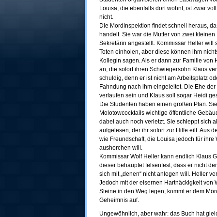
Louisa, die ebenfalls dort wohnt, ist zwar vol
nicht.
Die Mordinspektion findet schnell heraus, da
handelt. Sie war die Mutter von zwei kleinen
Sekretärin angestellt. Kommissar Heller will
Toten einholen, aber diese können ihm nich
Kollegin sagen. Als er dann zur Familie von He
an, die sofort ihren Schwiegersohn Klaus ver
schuldig, denn er ist nicht am Arbeitsplatz o
Fahndung nach ihm eingeleitet. Die Ehe der
verlaufen sein und Klaus soll sogar Heidi g
Die Studenten haben einen großen Plan. Sie
Molotowcocktails wichtige öffentliche Gebäud
dabei auch noch verletzt. Sie schleppt sich ab
aufgelesen, der ihr sofort zur Hilfe eilt. Aus 
wie Freundschaft, die Louisa jedoch für ihr
aushorchen will.
Kommissar Wolf Heller kann endlich Klaus Ge
dieser behauptet felsenfest, dass er nicht de
sich mit „denen“ nicht anlegen will. Heller ve
Jedoch mit der eisernen Hartnäckigkeit von 
Steine in den Weg legen, kommt er dem Mör
Geheimnis auf.
Ungewöhnlich, aber wahr: das Buch hat gleic