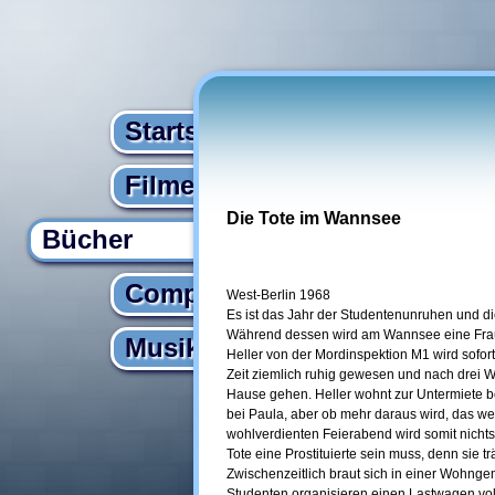
Startseite
Filme
Die Tote im Wannsee
Bücher
Computer
West-Berlin 1968
Es ist das Jahr der Studentenunruhen und di
Während dessen wird am Wannsee eine Fra
Musik
Heller von der Mordinspektion M1 wird sofort 
Zeit ziemlich ruhig gewesen und nach drei W
Hause gehen. Heller wohnt zur Untermiete be
bei Paula, aber ob mehr daraus wird, das we
wohlverdienten Feierabend wird somit nichts
Tote eine Prostituierte sein muss, denn sie t
Zwischenzeitlich braut sich in einer Wohng
Studenten organisieren einen Lastwagen voll