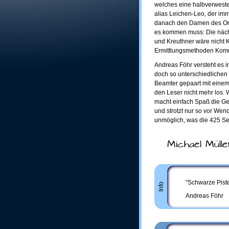
welches eine halbverweste 
alias Leichen-Leo, der imme
danach den Damen des Ort
es kommen muss: Die nächs
und Kreuthner wäre nicht K
Ermittlungsmethoden Kommi
Andreas Föhr versteht es in
doch so unterschiedlichen 
Beamter gepaart mit einem 
den Leser nicht mehr los.
macht einfach Spaß die Ges
und strotzt nur so vor We
unmöglich, was die 425 Se
Michael Mülle
"Schwarze Piste
Info
Andreas Föhr