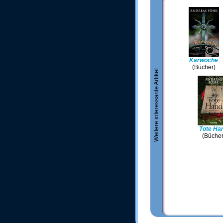
Karwoche
(Bücher)
Weitere interessante Artikel
Tote Ha
(Bücher