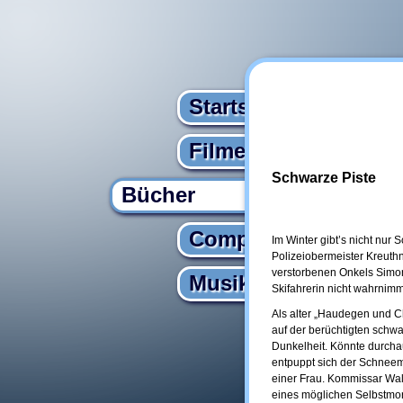
Startseite
Filme
Schwarze Piste
Bücher
Computer
Im Winter gibt’s nicht nur 
Polizeiobermeister Kreuth
verstorbenen Onkels Simon
Musik
Skifahrerin nicht wahrnim
Als alter „Haudegen und Ch
auf der berüchtigten schwar
Dunkelheit. Könnte durchau
entpuppt sich der Schneema
einer Frau. Kommissar Wall
eines möglichen Selbstmord