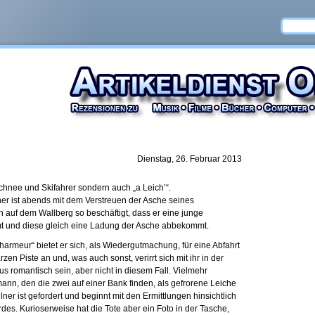
Dienstag, 26. Februar 2013
Schnee und Skifahrer sondern auch „a Leich’“.
ner ist abends mit dem Verstreuen der Asche seines
 auf dem Wallberg so beschäftigt, dass er eine junge
mt und diese gleich eine Ladung der Asche abbekommt.
armeur“ bietet er sich, als Wiedergutmachung, für eine Abfahrt
zen Piste an und, was auch sonst, verirrt sich mit ihr in der
s romantisch sein, aber nicht in diesem Fall. Vielmehr
nn, den die zwei auf einer Bank finden, als gefrorene Leiche
ner ist gefordert und beginnt mit den Ermittlungen hinsichtlich
es. Kurioserweise hat die Tote aber ein Foto in der Tasche,