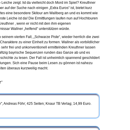
Leiche zeigt. Ist da vielleicht doch Mord im Spiel? Kreuthner
r auf der Suche nach einigen „Extra Euros“ ist, bietet kurz
es eine besondere Skitour am Wallberg an und es kommt wie
te Leiche ist da! Die Ermittlungen laufen nun auf Hochtouren
reuthner , wenn er nicht mit den ihm eigenen
ssar Wallner „helfend“ unterstützen würde.
 seinem vierten Fall, „Schwarze Piste“, wieder herrlich die zwei
Charaktere zu einer Einheit zu formen. Wallner als vorbildlicher
sehr frei und unkonventionell ermittelnden Kreuthner lassen
 Witzig bayrische Sequenzen runden das Ganze ab und es
chichte zu lesen. Der Fall ist unheimlich spannend geschildert
ndungen. Sich eine Pause beim Lesen zu gönnen ist nahezu
iten überaus kurzweilig macht.
r
", Andreas Föhr; 425 Seiten; Knaur TB Verlag; 14,99 Euro.