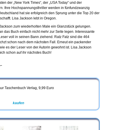
isten der „New York Times“, der „USA Today“ und der
rn. Ihre Hochspannungsthriller werden in fünfundzwanzig
Deutschland hat sie erfolgreich den Sprung unter die Top 20 der
eschafft. Lisa Jackson lebt in Oregon.
sa Jackson zum wiederholten Male ein Glanzstück gelungen.
 das Buch einfach nicht mehr zur Seite legen. Interessante
ser voll in seinen Bann ziehend. Ratz Fatz sind die 464
chzt schon nach dem nächsten Fall. Erneut ein packender
 wie es der Leser von der Autorin gewohnt ist. Lisa Jackson
ich schon auf ihr nächstes Buch!
r
aur Taschenbuch Verlag, 9,99 Euro
Amazon
kaufen