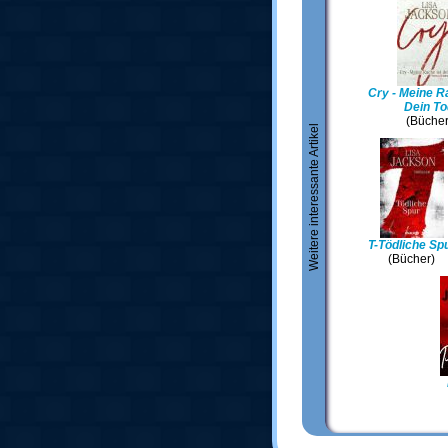
Cry - Meine R
Dein To
(Bücher
Weitere interessante Artikel
T-Tödliche Sp
(Bücher)