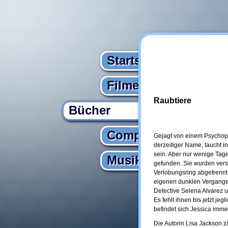
Startseite
Filme
Raubtiere
Bücher
Computer
Gejagt von einem Psychopat
derzeitiger Name, taucht in 
sein. Aber nur wenige Tag
Musik
gefunden. Sie wurden vers
Verlobungsring abgetrennt.
eigenen dunklen Vergangenh
Detective Selena Alvarez u
Es fehlt ihnen bis jetzt j
befindet sich Jessica imme
Die Autorin Lisa Jackson 