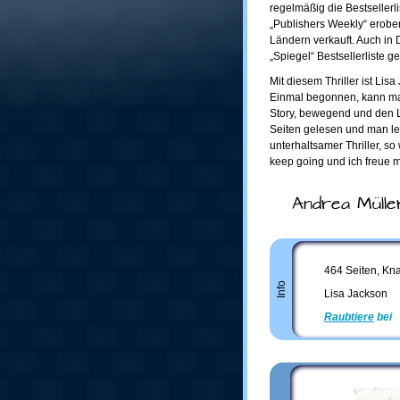
regelmäßig die Bestsellerl
„Publishers Weekly“ erobe
Ländern verkauft. Auch in 
„Spiegel“ Bestsellerliste g
Mit diesem Thriller ist Li
Einmal begonnen, kann man
Story, bewegend und den Le
Seiten gelesen und man le
unterhaltsamer Thriller, so
keep going und ich freue m
Andrea Mülle
464 Seiten, Kn
Info
Lisa Jackson
Raubtiere
bei