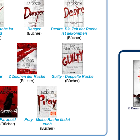
ache ist
Danger
Desire. Die Zeit der Rache
d
(Bücher)
ist gekommen
)
(Bücher)
ur
Z Zeichen der Rache
Guilty - Doppelte Rache
(Bücher)
(Bücher)
© Knaur
Paranoid
Pray - Meine Rache findet
(Bücher)
euch
(Bücher)