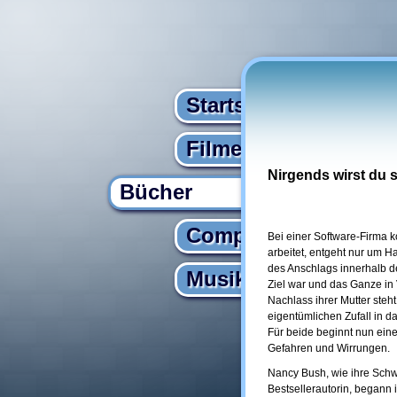
Startseite
Filme
Nirgends wirst du s
Bücher
Computer
Bei einer Software-Firma k
arbeitet, entgeht nur um H
des Anschlags innerhalb de
Musik
Ziel war und das Ganze i
Nachlass ihrer Mutter steh
eigentümlichen Zufall in da
Für beide beginnt nun eine
Gefahren und Wirrungen.
Nancy Bush, wie ihre Schw
Bestsellerautorin, begann i