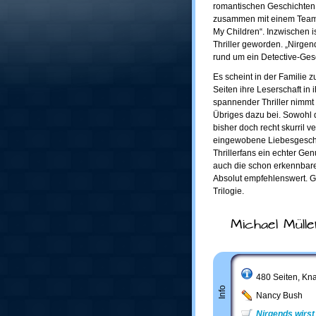
romantischen Geschichten,
zusammen mit einem Team j
My Children“. Inzwischen i
Thriller geworden. „Nirgend
rund um ein Detective-Ges
Es scheint in der Familie 
Seiten ihre Leserschaft in 
spannender Thriller nimmt
Übriges dazu bei. Sowohl 
bisher doch recht skurril v
eingewobene Liebesgeschich
Thrillerfans ein echter Genu
auch die schon erkennbare
Absolut empfehlenswert. Gl
Trilogie.
Michael Mülle
480 Seiten, Kn
Info
Nancy Bush
Nirgends wirst