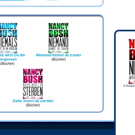
ls wirst Du ihn
Niemand kannst du trauen
vergessen
(Bücher)
(Bücher)
© Knaur
Dafür musst du sterben
(Bücher)