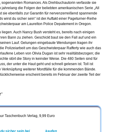
 sogenannten Romances. Als Drehbuchautorin verfasste sie
ahrelang die Folgen der beliebten amerikanischen Serie „All
st sie ebenfalls zur Garantin für nervenzerreißend spannende
s wirst du sicher sein“ ist der Auftakt einer Pageturner-Reihe
chwisterpaar am Laurelton Police Depatement in Oregon.
zu liegen. Auch Nancy Bush versteht es, bereits nach einigen
ihren Bann zu ziehen. Geschickt baut sie den Fall auf und ein
 seinen Lauf. Gelungen eingebaute Wendungen tragen ihr
die Polizeiarbeit um das Geschwisterpaar Rafferty wie auch das
erlaufene Leben von Olivia Dugan ist sehr realitätsbezogen; die
te stört die Story in keinster Weise. Die 480 Seiten sind für
ss, der unter die Haut geht und schnell gelesen ist. Toll ist
 Verknüpfung weiterer Mordfälle für die kommenden Bände.
ücklicherweise erscheint bereits im Februar der zweite Teil der
r
aur Taschenbuch Verlag, 9,99 Euro
 du sicher sein
bei
Amazon
kaufen