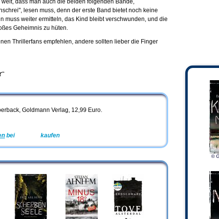
so weit, dass man auch die beiden folgenden Bände,
schrei", lesen muss, denn der erste Band bietet noch keine
n muss weiter ermitteln, das Kind bleibt verschwunden, und die
roßes Geheimnis zu hüten.
nen Thrillerfans empfehlen, andere sollten lieber die Finger
r
perback, Goldmann Verlag, 12,99 Euro.
en
bei
Amazon
kaufen
© G