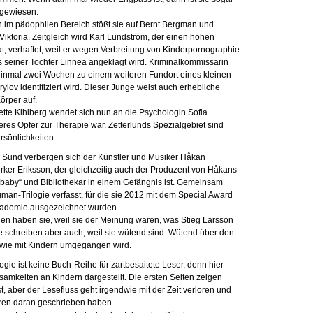
angewiesen.
 im pädophilen Bereich stößt sie auf Bernt Bergman und
Viktoria. Zeitgleich wird Karl Lundström, der einen hohen
t, verhaftet, weil er wegen Verbreitung von Kinderpornographie
 seiner Tochter Linnea angeklagt wird. Kriminalkommissarin
einmal zwei Wochen zu einem weiteren Fundort eines kleinen
rylov identifiziert wird. Dieser Junge weist auch erhebliche
örper auf.
tte Kihlberg wendet sich nun an die Psychologin Sofia
teres Opfer zur Therapie war. Zetterlunds Spezialgebiet sind
rsönlichkeiten.
 Sund verbergen sich der Künstler und Musiker Håkan
rker Eriksson, der gleichzeitig auch der Produzent von Håkans
baby“ und Bibliothekar in einem Gefängnis ist. Gemeinsam
gman-Trilogie verfasst, für die sie 2012 mit dem Special Award
ademie ausgezeichnet wurden.
n haben sie, weil sie der Meinung waren, was Stieg Larsson
e schreiben aber auch, weil sie wütend sind. Wütend über den
 wie mit Kindern umgegangen wird.
ogie ist keine Buch-Reihe für zartbesaitete Leser, denn hier
amkeiten an Kindern dargestellt. Die ersten Seiten zeigen
t, aber der Lesefluss geht irgendwie mit der Zeit verloren und
ren daran geschrieben haben.