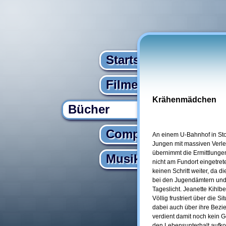
Startseite
Filme
Krähenmädchen
Bücher
Computer
An einem U-Bahnhof in Sto
Jungen mit massiven Verle
übernimmt die Ermittlunge
Musik
nicht am Fundort eingetret
keinen Schritt weiter, da 
bei den Jugendämtern und 
Tageslicht. Jeanette Kihlb
Völlig frustriert über die
dabei auch über ihre Bezie
verdient damit noch kein G
den Lebensunterhalt aufko