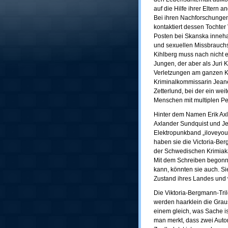
auf die Hilfe ihrer Eltern 
Bei ihren Nachforschungen
kontaktiert dessen Tochter 
Posten bei Skanska inneha
und sexuellen Missbrauchs
Kihlberg muss nach nicht 
Jungen, der aber als Juri K
Verletzungen am ganzen K
Kriminalkommissarin Jeane
Zetterlund, bei der ein wei
Menschen mit multiplen Pe
Hinter dem Namen Erik Axl
Axlander Sundquist und Je
Elektropunkband „iloveyou
haben sie die Victoria-Ber
der Schwedischen Krimiak
Mit dem Schreiben begonne
kann, könnten sie auch. Si
Zustand ihres Landes und
Die Viktoria-Bergmann-Tril
werden haarklein die Graus
einem gleich, was Sache is
man merkt, dass zwei Auto