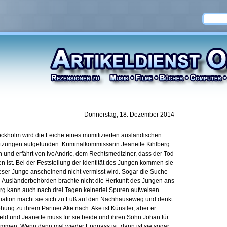
Donnerstag, 18. Dezember 2014
ckholm wird die Leiche eines mumifizierten ausländischen
tzungen aufgefunden. Kriminalkommissarin Jeanette Kihlberg
n und erfährt von IvoAndric, dem Rechtsmediziner, dass der Tod
en ist. Bei der Feststellung der Identität des Jungen kommen sie
dieser Junge anscheinend nicht vermisst wird. Sogar die Suche
Ausländerbehörden brachte nicht die Herkunft des Jungen ans
erg kann auch nach drei Tagen keinerlei Spuren aufweisen.
 Situation macht sie sich zu Fuß auf den Nachhauseweg und denkt
hung zu ihrem Partner Ake nach. Ake ist Künstler, aber er
eld und Jeanette muss für sie beide und ihren Sohn Johan für
mmen. Wenn dann mal wieder Engpass ist, dann ist sie sogar