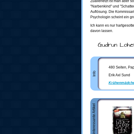
Zuallerletzt ist man aber 
"Narbenkind" und "Schatten
Auflösung. Die Kommissari
Psychologin scheint ein g
Ich kann es nur hartgesotte
davon lassen.
Gudrun Lohe
480 Seiten, Pa
Info
Erik Axl Sund
Krähenmädch
Weitere interessante Artikel