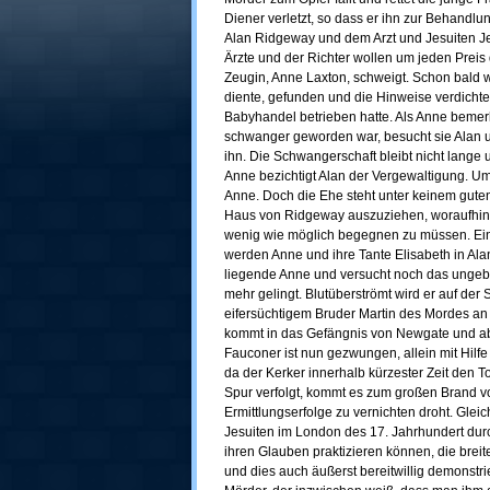
Diener verletzt, so dass er ihn zur Behand
Alan Ridgeway und dem Arzt und Jesuiten J
Ärzte und der Richter wollen um jeden Preis
Zeugin, Anne Laxton, schweigt. Schon bald w
diente, gefunden und die Hinweise verdicht
Babyhandel betrieben hatte. Als Anne bemerk
schwanger geworden war, besucht sie Alan u
ihn. Die Schwangerschaft bleibt nicht lange u
Anne bezichtigt Alan der Vergewaltigung. Um 
Anne. Doch die Ehe steht unter keinem gute
Haus von Ridgeway auszuziehen, woraufhin Al
wenig wie möglich begegnen zu müssen. E
werden Anne und ihre Tante Elisabeth in Alan
liegende Anne und versucht noch das ungebo
mehr gelingt. Blutüberströmt wird er auf der
eifersüchtigem Bruder Martin des Mordes an
kommt in das Gefängnis von Newgate und ab d
Fauconer ist nun gezwungen, allein mit Hilf
da der Kerker innerhalb kürzester Zeit den To
Spur verfolgt, kommt es zum großen Brand v
Ermittlungserfolge zu vernichten droht. Gleichz
Jesuiten im London des 17. Jahrhundert dur
ihren Glauben praktizieren können, die brei
und dies auch äußerst bereitwillig demonstri