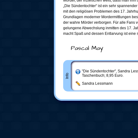
Mörder, der inzwischen weiß, dass man ihm au
„Die Sündentochter“ ist ein sehr spannende
mit den religiösen Problemen des 17. Jahrh
Grundlagen moderner Mordermittlungen besch
der wahre Mörder verborgen. Für alle Fans v
gelungene Abwechslung inmitten des 17. Jah
macht Spaß und dessen Entlarvung ist eine s
Pascal May
"Die Sündentochter", Sandra Les
Info
Taschenbuch; 8,95 Euro.
Sandra Lessmann