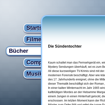
Startseite
Filme
Die Sündentochter
Bücher
Computer
Kaum schaltet man das Fernsehgerät ein, wi
Mystery Sendungen überhäuft, sei es zum Bei
All diese kurzweiligen TV-Krimis sind mit der
Musik
modernen Forensik beschäftigt. Aber wie klär
des 17. Jahrhunderts ereignet, ohne die Mi
dieser Thematik beschäftigt sich der Roman
In einer kalten Winternacht im Jahr 1665 wi
kaltblütigen Mordes an der Hebamme Margare
einem Jungen in einen Hinterhalt gelockt, d
erschossen. Im letzten Moment kann der Rich
Mörder zum Opfer fällt und rettet die junge 